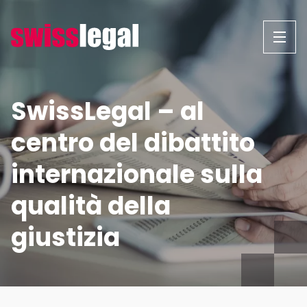
Vai
al
contenuto
SwissLegal – al
centro del dibattito
internazionale sulla
qualità della
giustizia