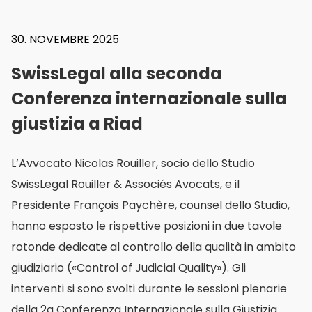
30. NOVEMBRE 2025
SwissLegal
–
SwissLegal alla seconda
al
Conferenza internazionale sulla
centro
del
giustizia a Riad
dibattito
internazionale
sulla
L’Avvocato Nicolas Rouiller, socio dello Studio
qualità
della
SwissLegal Rouiller & Associés Avocats, e il
giustizia
Presidente François Paychère, counsel dello Studio,
hanno esposto le rispettive posizioni in due tavole
rotonde dedicate al controllo della qualità in ambito
giudiziario («Control of Judicial Quality»). Gli
interventi si sono svolti durante le sessioni plenarie
della 2a Conferenza Internazionale sulla Giustizia