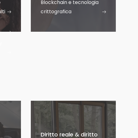
e
Blockchain e tecnologia
lti
crittografica
y
Diritto reale & diritto