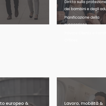
Diritto sulla protezion
dei bambini e degli adu
Pianificazione della
successione
Private Clients e Famil
Offices
itto europeo &
Lavoro, mobilità &