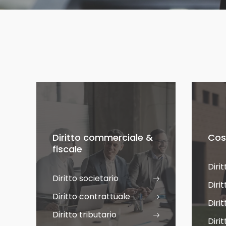
Aree
Aree
di
di
pratica
pratica
Diritto commerciale &
Cos
fiscale
Dirit
Diritto societario
Dirit
Diritto contrattuale
Diri
Diritto tributario
Diri