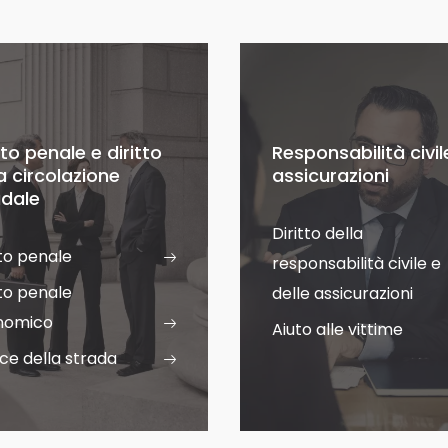
tto penale e diritto
Responsabilità civil
a circolazione
assicurazioni
adale
Diritto della
tto penale
responsabilità civile e
tto penale
delle assicurazioni
nomico
Aiuto alle vittime
ce della strada