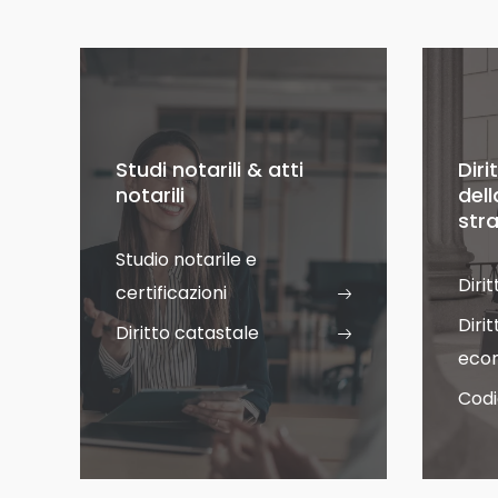
Studi notarili & atti
Diri
notarili
dell
str
Studio notarile e
Diri
certificazioni
Diri
Diritto catastale
eco
Codi