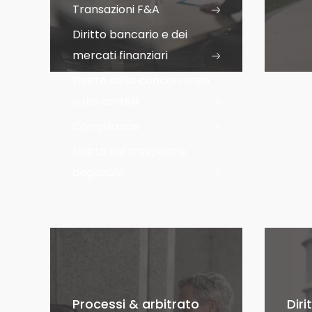
Transazioni F&A
Diritto bancario e dei
mercati finanziari
Diritto della concorrenza
e dei cartelli
Compliance
Diritto dei trasporti e
doganale
Processi & arbitrato
Dir