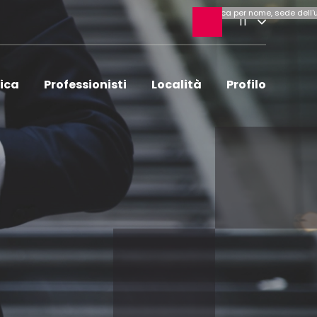
Ricerca
IT
aperta
tica
Professionisti
Località
Profilo