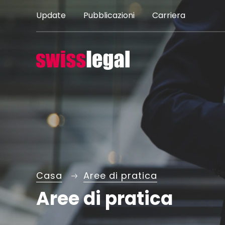
Vai
Update
Pubblicazioni
Carriera
al
contenuto
Casa
Aree di pratica
Aree di pratica