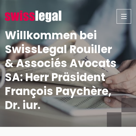
Zum
Inhalt
springen
Willkommen bei
SwissLegal Rouiller
& Associés Avocats
SA: Herr Präsident
François Paychère,
Dr. iur.