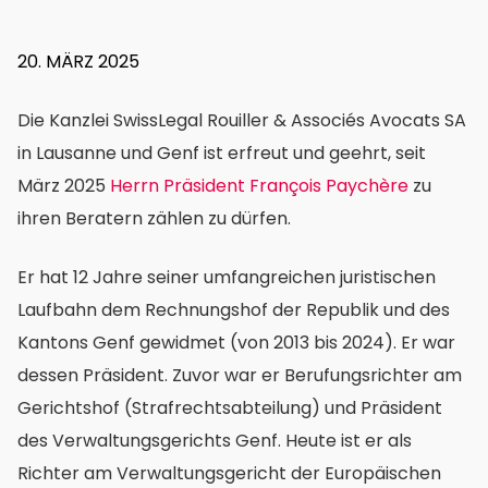
20. MÄRZ 2025
Willkommen
bei
Die Kanzlei SwissLegal Rouiller & Associés Avocats SA
SwissLegal
Rouiller
in Lausanne und Genf ist erfreut und geehrt, seit
&
März 2025
Herrn Präsident François Paychère
zu
Associés
Avocats
ihren Beratern zählen zu dürfen.
SA:
Herr
Er hat 12 Jahre seiner umfangreichen juristischen
Präsident
François
Laufbahn dem Rechnungshof der Republik und des
Paychère,
Kantons Genf gewidmet (von 2013 bis 2024). Er war
Dr.
iur.
dessen Präsident. Zuvor war er Berufungsrichter am
Gerichtshof (Strafrechtsabteilung) und Präsident
des Verwaltungsgerichts Genf. Heute ist er als
Richter am Verwaltungsgericht der Europäischen