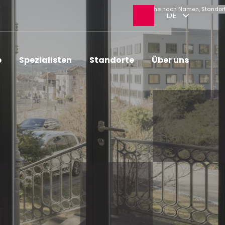
Suche
DE
öffnen
e
Spezialisten
Standorte
Über uns