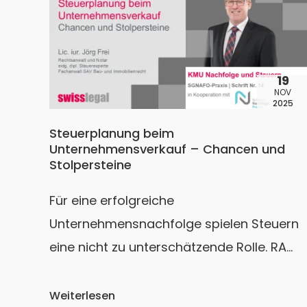
19
NOV
2025
Steuerplanung beim
Unternehmensverkauf – Chancen und
Stolpersteine
Für eine erfolgreiche
Unternehmensnachfolge spielen Steuern
eine nicht zu unterschätzende Rolle. RA
Jörg Frei von SwissLegal asg.advocati
erklärt, welche Arten von Übertragung
Weiterlesen