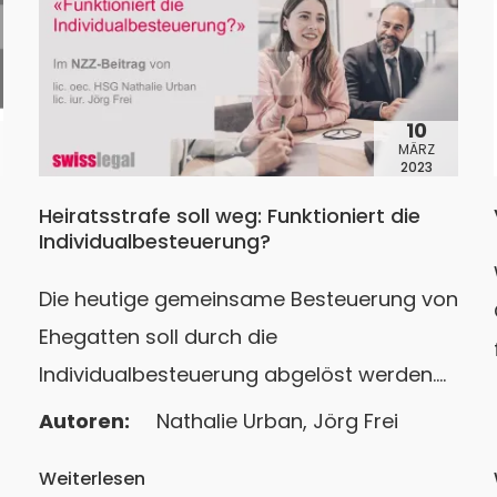
10
MÄRZ
2023
Heiratsstrafe soll weg: Funktioniert die
Individualbesteuerung?
Die heutige gemeinsame Besteuerung von
Ehegatten soll durch die
Individualbesteuerung abgelöst werden.
Dies löst Kontroversen aus, auch unter
Autoren:
Nathalie Urban
, 
Jörg Frei
Steuerexperten. Ein Pro und Contra
Weiterlesen
unserer beiden SwissLegal-