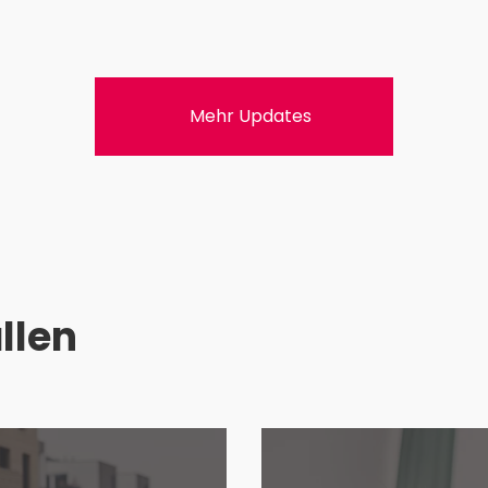
Steuerexperten Nathalie Urban und Jörg
Frei.
Mehr Updates
llen