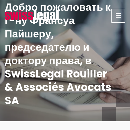
Добро пожаловать к
Перейти
к
г-ну Франсуа
содержанию
Пайшеру,
председателю и
доктору права, в
SwissLegal Rouiller
& Associés Avocats
SA