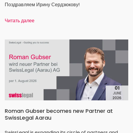
Поздравляем Ирину Сердзюкову!
Читать далее
01
JUNE
2026
Roman Gubser becomes new Partner at
SwissLegal Aarau
SwissLegal is expanding its circle of partners and