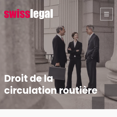
Aller
au
contenu
Droit de la
circulation routière