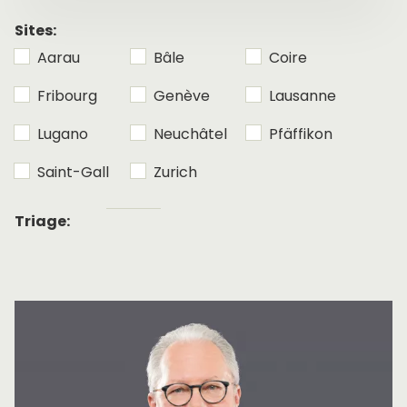
nom
Sites:
Aarau
Bâle
Coire
Fribourg
Genève
Lausanne
Lugano
Neuchâtel
Pfäffikon
Saint-Gall
Zurich
Tri
Triage:
alphabétique