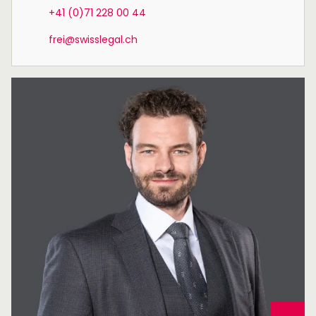
+41 (0)71 228 00 44
frei@swisslegal.ch