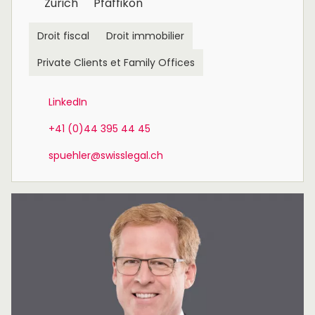
Zurich
Pfäffikon
Droit fiscal
Droit immobilier
Private Clients et Family Offices
LinkedIn
+41 (0)44 395 44 45
spuehler@swisslegal.ch