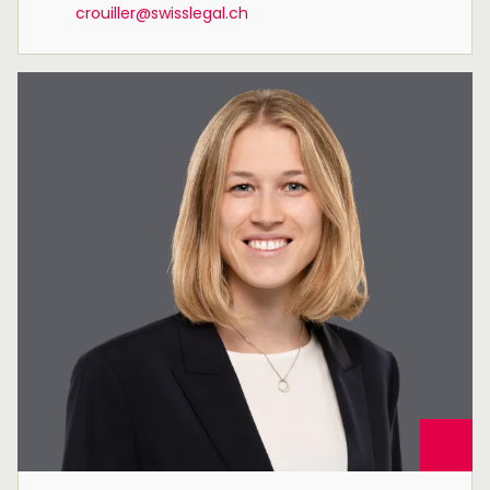
crouiller@swisslegal.ch