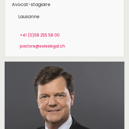
Avocat-stagiaire
Lausanne
+41 (0)58 255 58 00
pastore@swisslegal.ch