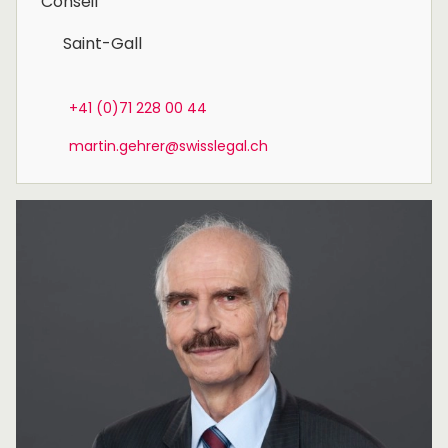
Conseil
Saint-Gall
+41 (0)71 228 00 44
martin.gehrer@swisslegal.ch