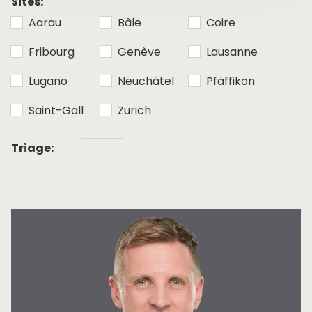
Sites:
Aarau
Bâle
Coire
Fribourg
Genève
Lausanne
Lugano
Neuchâtel
Pfäffikon
Saint-Gall
Zurich
Tri
Triage:
alphabétique