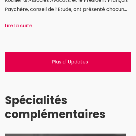
Rouiller & Associés Avocats, et le Président François
Paychère, conseil de l’Etude, ont présenté chacun
leurs positions lors de deux tables rondes
Lire la suite
consacrées au contrôle de la qualité en matière de
justice (« Control of Judicial Quality »).
Plus d' Updates
Spécialités
complémentaires