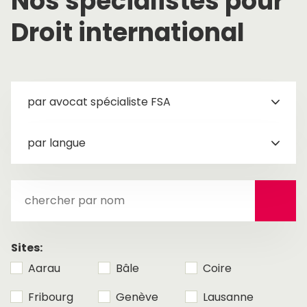
Nos spécialistes pour
Droit international
par avocat spécialiste FSA
par langue
chercher
par
nom
Sites:
Aarau
Bâle
Coire
Fribourg
Genève
Lausanne