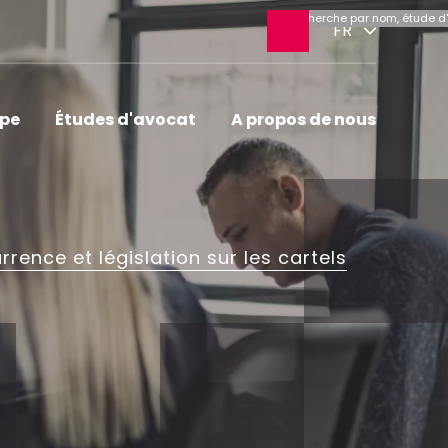
Ouvrir
FR
la
recherche
ipe
Études d'avocat
A propos de nous
rrence et législation sur les cartels