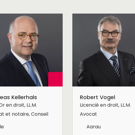
eas Kellerhals
Robert Vogel
Dr en droit, LL.M.
Licencié en droit, LL.M.
t et notaire, Conseil
Avocat
le
Aarau