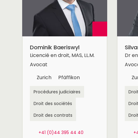
Dominik Baeriswyl
Silv
Licencié en droit, MAS, LL.M.
Dr en 
Avocat
Avoca
Zurich
Pfäffikon
Zu
Procédures judiciaires
Droi
Droit des sociétés
Droi
Droit des contrats
Droi
+41 (0)44 395 44 40
+