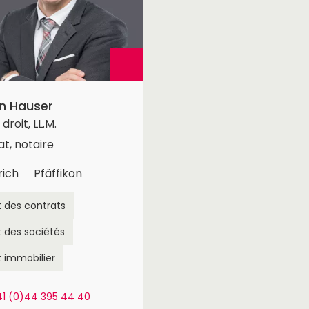
an Hauser
droit, LL.M.
t, notaire
rich
Pfäffikon
t des contrats
t des sociétés
t immobilier
41 (0)44 395 44 40