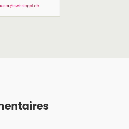
auser@swisslegal.ch
mentaires