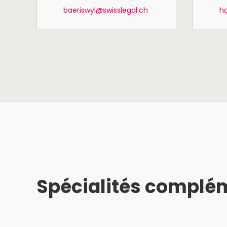
baeriswyl@swisslegal.ch
h
Spécialités complé