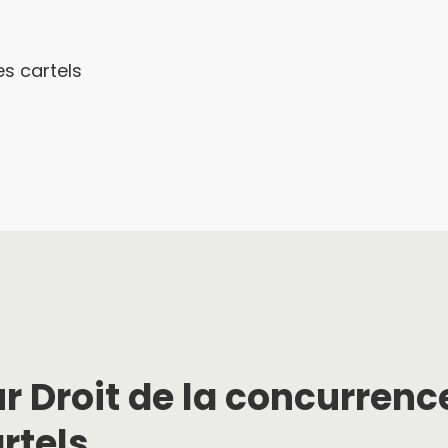
es cartels
r Droit de la concurrenc
artels