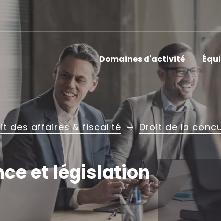
Domaines d'activité
Équ
it des affaires & fiscalité
Droit de la concu
ce et législation