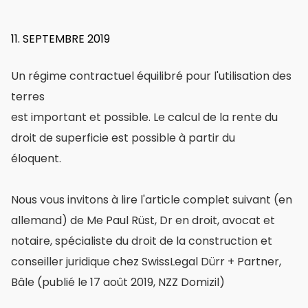
11. SEPTEMBRE 2019
Promotion
de
Un régime contractuel équilibré pour l'utilisation des
l'utilisation
des
terres
terrains
est important et possible. Le calcul de la rente du
avec
droits
droit de superficie est possible à partir du
de
éloquent.
construction
Nous vous invitons à lire l'article complet suivant (en
allemand) de Me Paul Rüst, Dr en droit, avocat et
notaire, spécialiste du droit de la construction et
conseiller juridique chez SwissLegal Dürr + Partner,
Bâle (publié le 17 août 2019, NZZ Domizil)