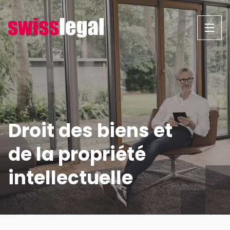
Aller
au
contenu
Droit des biens et
de la propriété
intellectuelle