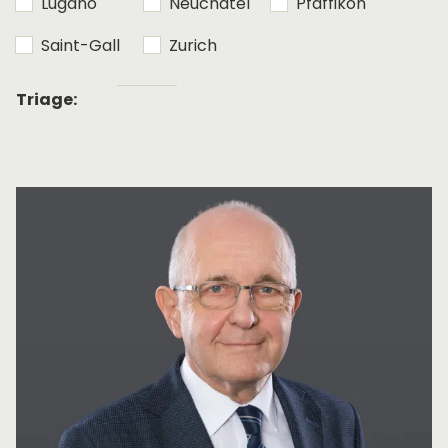
Lugano
Neuchâtel
Pfäffikon
Saint-Gall
Zurich
Tri
Triage:
alphabétique