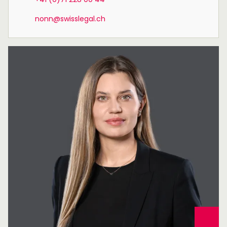
nonn@swisslegal.ch