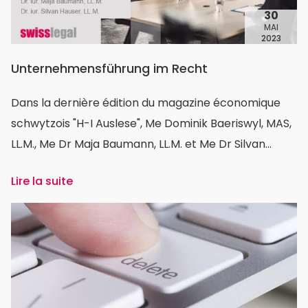
30
MAI
2023
Unternehmensführung im Recht
Dans la dernière édition du magazine économique
schwytzois "H-I Auslese", Me Dominik Baeriswyl, MAS,
LL.M., Me Dr Maja Baumann, LL.M. et Me Dr Silvan
Hauser, LL.M., mettent en lumière les multiples défis
Lire la suite
auxquels les PME sont confrontées aujourd'hui dans
l'environnement juridique et commercial.