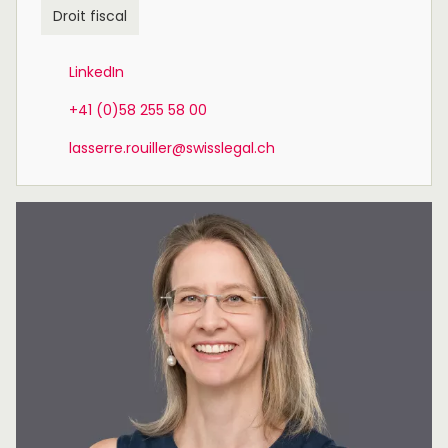
Droit fiscal
LinkedIn
+41 (0)58 255 58 00
lasserre.rouiller@swisslegal.ch