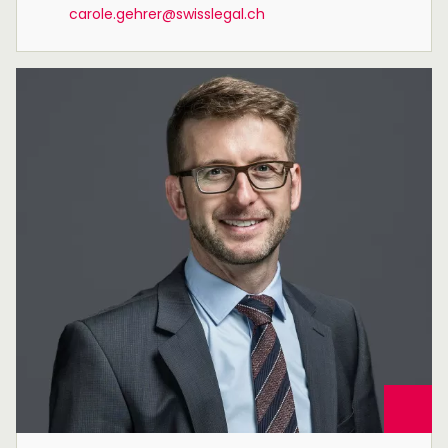
carole.gehrer@swisslegal.ch