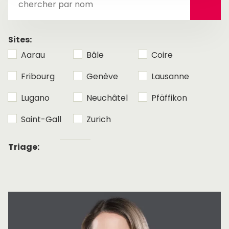
par
nom
Sites:
Aarau
Bâle
Coire
Fribourg
Genève
Lausanne
Lugano
Neuchâtel
Pfäffikon
Saint-Gall
Zurich
Tri
Triage:
alphabétique