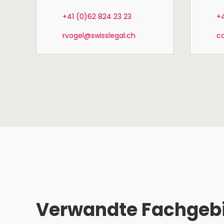
+41 (0)62 824 23 23
+4
rvogel@swisslegal.ch
ca
Verwandte Fachgeb