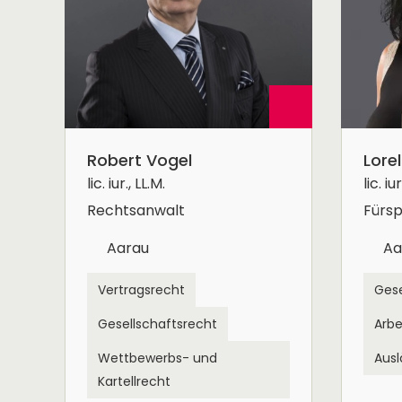
Robert Vogel
Lorel
lic. iur., LL.M.
lic. iur
Rechtsanwalt
Fürsp
Aarau
Aa
Vertragsrecht
Gese
Gesellschaftsrecht
Arbe
Wettbewerbs- und
Ausl
Kartellrecht