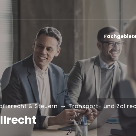
Fachgebiet
aftsrecht & Steuern
Transport- und Zollre
llrecht