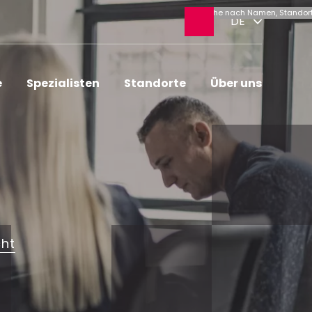
Suche
DE
öffnen
e
Spezialisten
Standorte
Über uns
cht