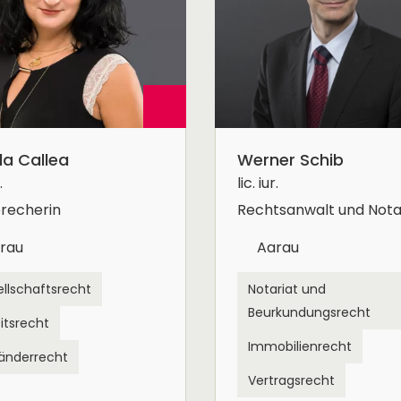
la Callea
Werner Schib
.
lic. iur.
recherin
Rechtsanwalt und Nota
rau
Aarau
llschaftsrecht
Notariat und
Beurkundungsrecht
itsrecht
Immobilienrecht
änderrecht
Vertragsrecht